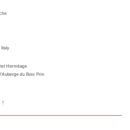
che
taly
 Hermitage
rge du Bois Prin
利！